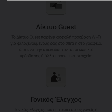
Δίκτυο Guest
Το Δίκτυο Guest παρέχει ασφαλή πρόσβαση Wi-Fi
για φιλοξενούμενούς σας στο σπίτι ή στο γραφείο,
ώστε να μην αποκαλύπτονται οι κωδικοί
πρόσβασης ή άλλα προσωπικά στοιχεία.
Γονικός Έλεγχος
Γονικός Έλεγχος, που επιτρέπει στους γονείς ή