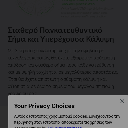
Σταθερό Πανκατευθυντικό
Σήμα και Υπερέχουσα Κάλυψη
Με 3 κεραίες συνδυασμένες με την υψηλότερη
τεχνολογία κεραιών, θα έχετε εξαιρετική ασύρματη
απόδοση και σταθερό σήμα προς κάθε κατεύθυνση
και με υψηλή ταχύτητα, σε μεγαλύτερες αποστάσεις.
Έτσι θα έχετε απίστευτη ασύρματη κάλυψη και
αξιοπιστία σε όλα τα σημεία του μεγάλου σπιτιού ή
γραφείου σας.
Clos
Your Privacy Choices
Αυτός ο ιστότοπος χρησιμοποιεί cookies. Συνεχίζοντας την
περιήγηση στον ιστότοπο, αποδέχεστε τις χρήσεις των