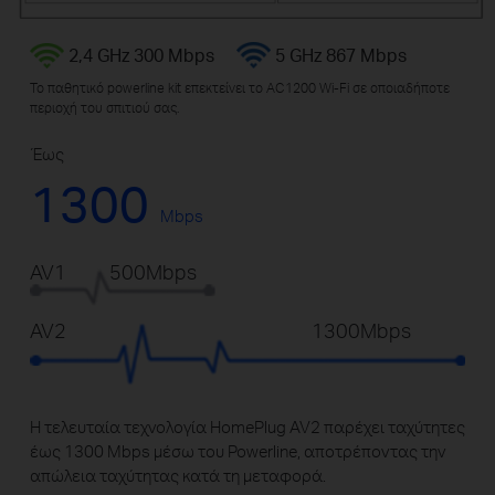
2,4 GHz 300 Mbps
5 GHz 867 Mbps
Το παθητικό powerline kit επεκτείνει το AC1200 Wi-Fi σε οποιαδήποτε
περιοχή του σπιτιού σας.
Έως
1300
Mbps
AV1
500Mbps
AV2
1300Mbps
Η τελευταία τεχνολογία HomePlug AV2 παρέχει ταχύτητες
έως 1300 Mbps
μέσω του Powerline, αποτρέποντας την
απώλεια ταχύτητας κατά τη μεταφορά.