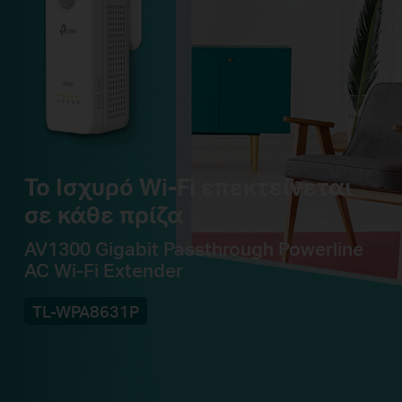
Το Ισχυρό Wi-Fi επεκτείνεται
σε κάθε πρίζα
AV1300 Gigabit Passthrough Powerline
AC Wi-Fi Extender
TL-WPA8631P