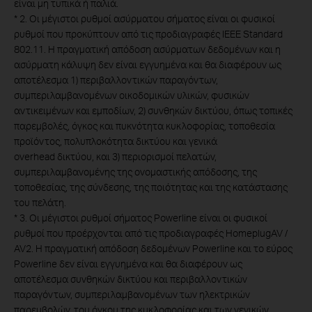
είναι μη τυπικά ή παλιά.
*
2. Οι μέγιστοι ρυθμοί ασύρματου σήματος είναι οι φυσικοί
ρυθμοί που προκύπτουν από τις προδιαγραφές IEEE Standard
802.11. Η πραγματική απόδοση ασύρματων δεδομένων και η
ασύρματη κάλυψη δεν είναι εγγυημένα και θα διαφέρουν ως
αποτέλεσμα 1) περιβαλλοντικών παραγόντων,
συμπεριλαμβανομένων οικοδομικών υλικών, φυσικών
αντικειμένων και εμποδίων, 2) συνθηκών δικτύου, όπως τοπικές
παρεμβολές, όγκος και πυκνότητα κυκλοφορίας, τοποθεσία
προϊόντος, πολυπλοκότητα δικτύου και γενικά
overhead δικτύου, και 3) περιορισμοί πελατών,
συμπεριλαμβανομένης της ονομαστικής απόδοσης, της
τοποθεσίας, της σύνδεσης, της ποιότητας και της κατάστασης
του πελάτη.
*
3. Οι μέγιστοι ρυθμοί σήματος Powerline είναι οι φυσικοί
ρυθμοί που προέρχονται από τις προδιαγραφές HomeplugAV /
AV2. Η πραγματική απόδοση δεδομένων Powerline και το εύρος
Powerline δεν είναι εγγυημένα και θα διαφέρουν ως
αποτέλεσμα συνθηκών δικτύου και περιβαλλοντικών
παραγόντων, συμπεριλαμβανομένων των ηλεκτρικών
παρεμβολών, του όγκου της κυκλοφορίας και των γενικών