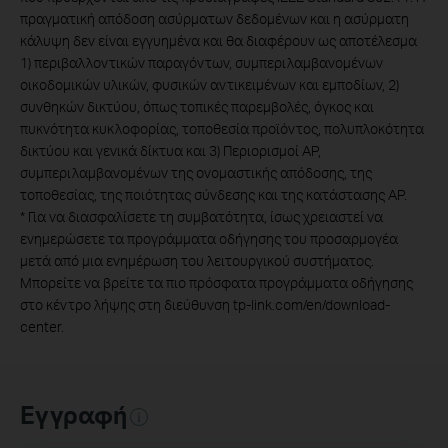
πραγματική απόδοση ασύρματων δεδομένων και η ασύρματη
κάλυψη δεν είναι εγγυημένα και θα διαφέρουν ως αποτέλεσμα
1) περιβαλλοντικών παραγόντων, συμπεριλαμβανομένων
οικοδομικών υλικών, φυσικών αντικειμένων και εμποδίων, 2)
συνθηκών δικτύου, όπως τοπικές παρεμβολές, όγκος και
πυκνότητα κυκλοφορίας, τοποθεσία προϊόντος, πολυπλοκότητα
δικτύου και γενικά δίκτυα και 3) Περιορισμοί AP,
συμπεριλαμβανομένων της ονομαστικής απόδοσης, της
τοποθεσίας, της ποιότητας σύνδεσης και της κατάστασης AP.
*
Για να διασφαλίσετε τη συμβατότητα, ίσως χρειαστεί να
ενημερώσετε τα προγράμματα οδήγησης του προσαρμογέα
μετά από μια ενημέρωση του λειτουργικού συστήματος.
Μπορείτε να βρείτε τα πιο πρόσφατα προγράμματα οδήγησης
στο κέντρο λήψης στη διεύθυνση tp-link.com/en/download-
center.
Εγγραφή