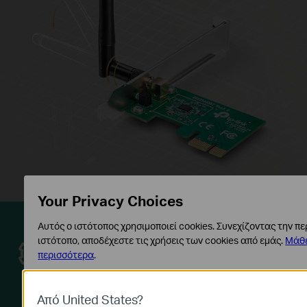
Your Privacy Choices
Αυτός ο ιστότοπος χρησιμοποιεί cookies. Συνεχίζοντας την π
Εύκολη ρύθμιση
ιστότοπο, αποδέχεστε τις χρήσεις των cookies από εμάς.
Μάθ
περισσότερα
.
Ένα φιλικό περιβάλλον εργασίας
Βασικά Cookies
χρήστη σε CD για απλή εγκατάσταση.
Αυτά τα cookie είναι απαραίτητα για τη λειτουργία του ιστότ
Από United States?