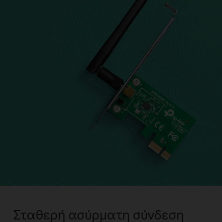
Σταθερή ασύρματη σύνδεση