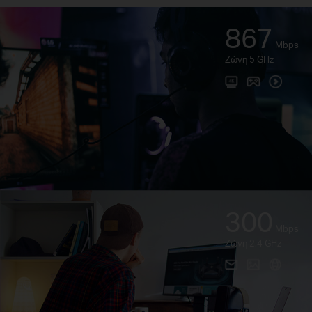
867
Mbps
Ζώνη 5 GHz
300
Mbps
Ζώνη 2,4 GHz