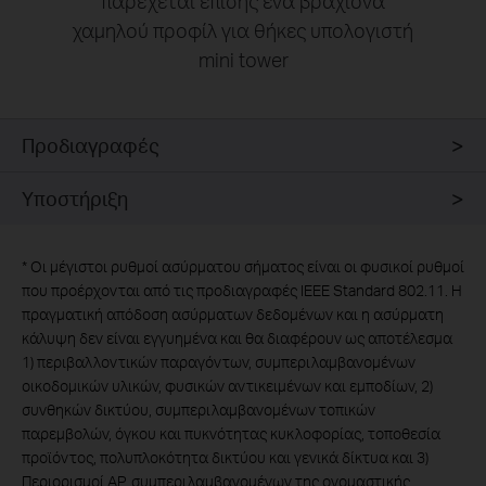
παρέχεται επίσης ένα βραχίονα
χαμηλού προφίλ για θήκες υπολογιστή
mini tower
Προδιαγραφές
Υποστήριξη
*
Οι μέγιστοι ρυθμοί ασύρματου σήματος είναι οι φυσικοί ρυθμοί
που προέρχονται από τις προδιαγραφές IEEE Standard 802.11. Η
πραγματική απόδοση ασύρματων δεδομένων και η ασύρματη
κάλυψη δεν είναι εγγυημένα και θα διαφέρουν ως αποτέλεσμα
1) περιβαλλοντικών παραγόντων, συμπεριλαμβανομένων
οικοδομικών υλικών, φυσικών αντικειμένων και εμποδίων, 2)
συνθηκών δικτύου, συμπεριλαμβανομένων τοπικών
παρεμβολών, όγκου και πυκνότητας κυκλοφορίας, τοποθεσία
προϊόντος, πολυπλοκότητα δικτύου και γενικά δίκτυα και 3)
Περιορισμοί AP, συμπεριλαμβανομένων της ονομαστικής