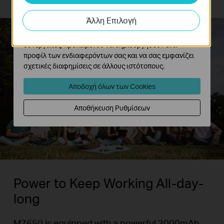
λειτουργικότητα του ιστότοπού μας.
Άλλη Επιλογή
Τα διαφημιστικά cookie μπορούν να ρυθμιστούν μέσω
του ιστότοπού μας από τους διαφημιστικούς μας
συνεργάτες, προκειμένου να δημιουργήσουν ένα
προφίλ των ενδιαφερόντων σας και να σας εμφανίζει
σχετικές διαφημίσεις σε άλλους ιστότοπους.
Αποδοχή όλων των Cookies
Αποθήκευση Ρυθμίσεων
Power to Keep Working All-day-
long
M7650 is equipped with a powerful 3000mAh