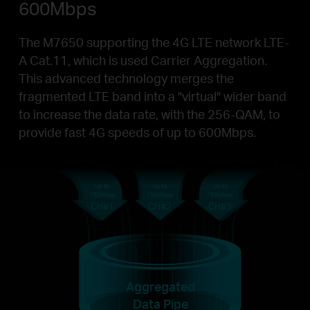
600Mbps
The M7650 supporting the 4G LTE network LTE-
A Cat.11, which is used Carrier Aggregation.
This advanced technology merges the
fragmented LTE band into a "virtual" wider band
to increase the data rate, with the 256-QAM, to
provide fast 4G speeds of up to 600Mbps.
Up to
Up to
Up to
150Mbps
150Mbps
150Mbps
CH#1
CH#2
CH#3
Aggregated
Data Pipe