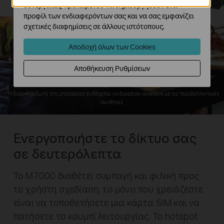
8
συνεργάτες, προκειμένου να δημιουργήσουν ένα
προφίλ των ενδιαφερόντων σας και να σας εμφανίζει
σχετικές διαφημίσεις σε άλλους ιστότοπους.
Αποδοχή όλων των Cookies
ώρες
Αποθήκευση Ρυθμίσεων
* Η διάρκεια ζωής της μπαταρίας ενδέχεται να διαφέρει ανάλογα με τις περιβαλλοντικές
συνθήκες
Ενεργοποιήστε το δίκτυο σας
σε δευτερόλεπτα
Το M7000 διαθέτει συμπαγή και φιλική προς
το χρήστη σχεδίαση, το μόνο που χρειάζεστε
είναι να τοποθετήσετε μια κάρτα SIM και να
πατήσετε το κουμπί λειτουργίας. Το hotspot