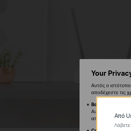
Your Privac
Αυτός ο ιστότοπος
αποδέχεστε τις χ
Βασικά Cookies
Αυτά τα cookie εί
Από Un
απενεργοποιηθού
Λάβετε 
Cookies Ανάλυση