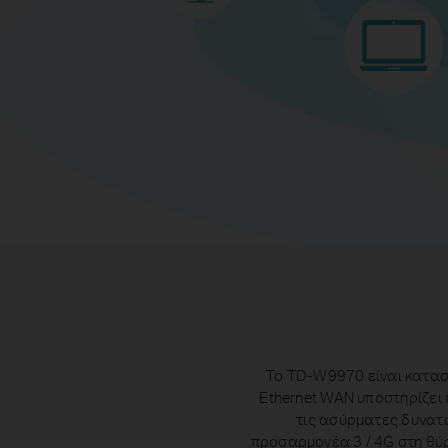
Το TD-W9970 είναι κατασ
Ethernet WAN υποστηρίζει
τις ασύρματες δυνατό
προσαρμογέα 3 / 4G στη θύρ