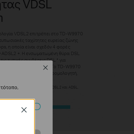
ητας VDSL
m
νολογία VDSL2 επιτρέπει στο TD-W9970
τυπωσιακές ταχύτητες ευρείας ζώνης
s, η οποία είναι σχεδόν 4 φορές
ν ADSL2 +. Η ενσωματωμένη θύρα DSL
τις τυπικές συνδέσεις DSL * για
τους περισσότερους ISP. Το TD-W9970
Close
όντεμ DSL και ασύρματο δρομολογητή,
ο συσκευές σε μία.
στότοπο,
 συμβατό με VDSL2, ADSL2 +, ADSL2 και ADSL.
Έως 4 × Γρηγορότερα
Close
πορούν να
24 Mbps