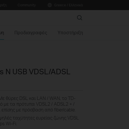
ριξη
Community
Greece / Ελληνικά
Search
ψη
Προδιαγραφές
Υποστήριξη
ss N USB VDSL/ADSL
ε θύρες DSL και LAN / WAN, το TD-
ό με τα πρότυπα VDSL2 / ADSL2 + /
 επίσης με πρόσβαση από fiber/cable.
ηλές ταχύτητες ευρείας ζώνης VDSL
s Wi-Fi.