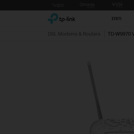
Click
to
TP-Link, Reliably Smart
skip
ΣΠΙΤΙ
the
navigation
DSL Modems & Routers
TD-W9970 
bar