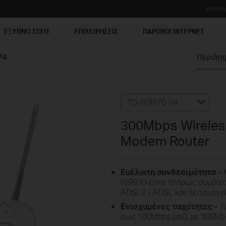
Υποστή
ΕΞΥΠΝΟ ΣΠΙΤΙ
ΕΠΙΧΕΙΡΗΣΕΙΣ
ΠΑΡΟΧΟΙ ΙΝΤΕΡΝΕΤ
V4
Περίλη
TD-W9970 V4
300Mbps Wirele
Modem Router
Ευέλικτη συνδεσιμότητα -
Μ
W9970 είναι πλήρως συμβατ
ADSL2 / ADSL και λειτουργεί
Ενισχυμένες ταχύτητες -
Υψ
έως 100Mbps μαζί με 300Mbp