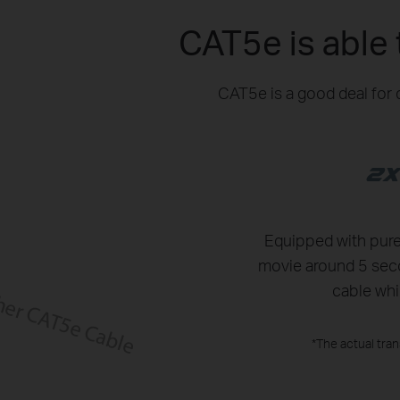
CAT5e is able 
CAT5e is a good deal for d
Equipped with pure
movie around 5 sec
cable whi
*The actual tra