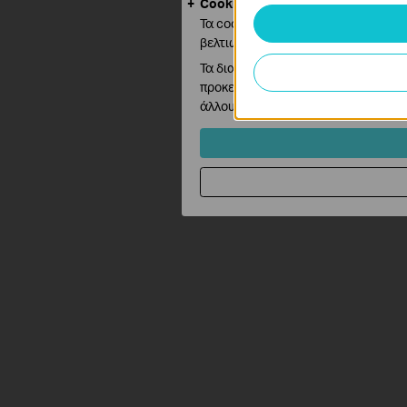
Cookies Ανάλυσης και Μάρκετιν
Τα cookie ανάλυσης μας δίνουν τη 
βελτιώσουμε και να προσαρμόσουμε 
Τα διαφημιστικά cookie μπορούν να
προκειμένου να δημιουργήσουν ένα 
άλλους ιστότοπους.