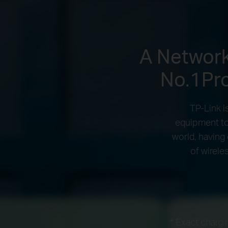
A Network
No.1Pro
TP-Link i
equipment to 
world, having 
of wirele
* Exact chargi