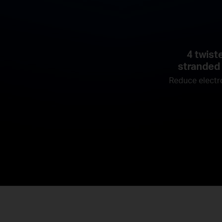
4 twist
stranded
Reduce electr