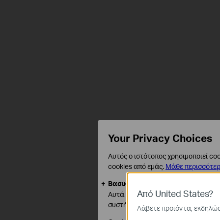
Your Privacy Choices
Αυτός ο ιστότοπος χρησιμοποιεί coo
cookies από εμάς.
Μάθε περισσότε
Βασικά Cookies
Από United States?
Αυτά τα cookie είναι απαραίτητα γ
συστήματά σας.
Λάβετε προϊόντα, εκδηλώσε