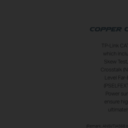
TP-Link CAT
which incl
Skew Test,
Crosstalk (
Level Far
(PSELFEXT)
Power sum
ensure hig
ultimate
(Remark: ANSI/TIA568 i