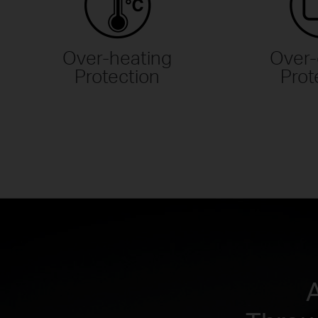
Over-heating
Over-
Protection
Prot
A