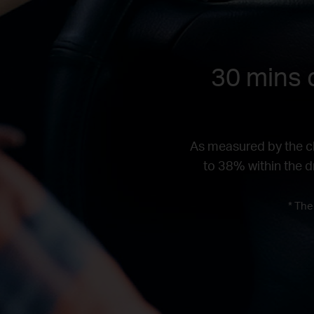
30 mins d
As measured by the ch
to 38% within the dr
* The