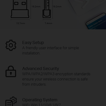
19.2mm
19.2mm
15.7mm
7.4mm
Easy Setup
A friendly user interface for simple
installation.
Advanced Security
WPA/WPA2/WPA3 encryption standards
ensure your wireless connection is safe
from intruders.
Operating System
WiFi: Win 11/10/8.1/8/7