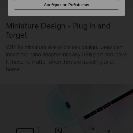
Mouse
Keyboard
Αποθήκευση Ρυθμίσεων
Miniature Design - Plug in and
forget
With its miniature size and sleek design, users can
insert the nano adapter into any USB port and leave
it there, no matter when they are traveling or at
home.