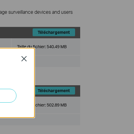
nage surveillance devices and users
Téléchargement
Taille du fichier:
540.49 MB
Close
Téléchargement
Taille du fichier:
502.89 MB