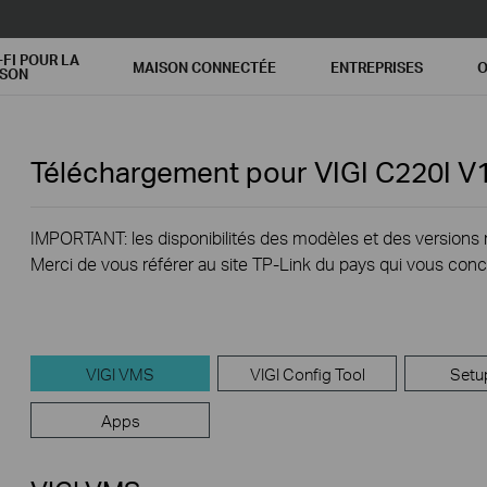
-FI POUR LA
MAISON CONNECTÉE
ENTREPRISES
O
ISON
Téléchargement pour
VIGI C220I
V
IMPORTANT: les disponibilités des modèles et des versions ma
Merci de vous référer au site TP-Link du pays qui vous conc
VIGI VMS
VIGI Config Tool
Setu
Apps