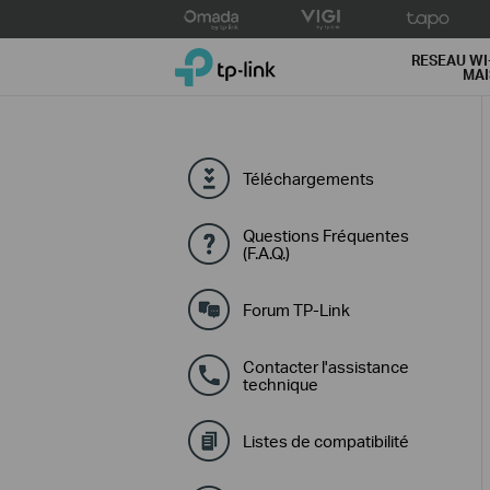
Click
to
TP-Link, Reliably Smart
skip
RESEAU WI
MA
the
navigation
bar
Téléchargements
Questions Fréquentes
(F.A.Q.)
Forum TP-Link
Contacter l'assistance
technique
Listes de compatibilité