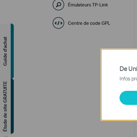
Émulateurs TP-Link
Centre de code GPL
Guide d'achat
De Uni
Infos pr
Étude de site GRATUITE