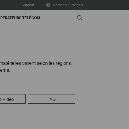
Support
Morocco / Français
Search
PÉRATEURS TÉLÉCOM
1
térielles varient selon les régions.
erne.
p Video
FAQ