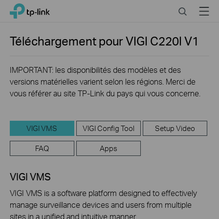
Click
Search
Menu
TP-Link, Reliably Smart
to
skip
the
Téléchargement pour
VIGI C220I
V1
navigation
bar
IMPORTANT: les disponibilités des modèles et des
versions matérielles varient selon les régions. Merci de
vous référer au site TP-Link du pays qui vous concerne.
VIGI VMS
VIGI Config Tool
Setup Video
FAQ
Apps
VIGI VMS
VIGI VMS is a software platform designed to effectively
manage surveillance devices and users from multiple
sites in a unified and intuitive manner.