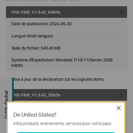
VIGI VMS_V1.5.42_64bits
Date de publication:
2024-06-20
Langue:
Multi-langues
Taille du fichier:
540.49 MB
Système d'Exploitation: Windows 7/10/11/Server 2008
64bits
Mise à jour de la déclaration sur les logiciels libres.
Guide d'achat
VIGI VMS_V1.5.42_32bits
Date de publication:
2024-06-20
Close
De United States?
Langue:
Multi-langues
Infos produits, événements, services pour votre pays.
Taille du fichier:
502.89 MB