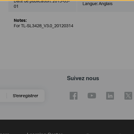
Date de publication:
2013-03-
Langue:
Anglais
01
Notes:
For TL-SL3428_V3.0_20120314
Suivez nous
S'enregistrer