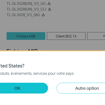
TL-SL3428(UN)_V3_UG
TL-SL3428(UN)_V3_CLI
TL-SL3428_V3_QIG
Fichiers MIB
Client 802.1X
Fichiers MIB
TL-SL3428_V3_MIB_140115
ted States?
oduits, événements, services pour votre pays.
Date de publication:
2014-01-
Langue:
Anglais
15
OK
Autre option
TL-SL3428_V3_MIB(2)