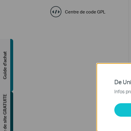
Centre de code GPL
Guide d'achat
De Uni
Infos pr
Étude de site GRATUITE