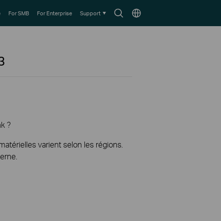
Search
Choose
e
For SMB
For Enterprise
Support
icon
location
3
nk ?
térielles varient selon les régions.
erne.