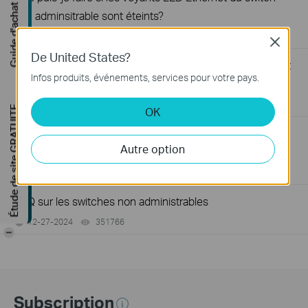
Guide d'achat
non adminsitrable sont éteints?
02-08-2021
415708
views
Close
De United States?
Que puis-je faire si mon PC ne fonctionne pas lorsqu'il est
Infos produits, événements, services pour votre pays.
connecté au switch non administrable par câble?
02-08-2021
317015
views
Étude de site GRATUITE
OK
Que puis-je faire si la vitesse est lente lorsque le PC est
Autre option
connecté au switch non administrable
08-18-2023
359119
views
FAQ sur les switches non administrables
12-27-2024
351766
views
-
Subscription