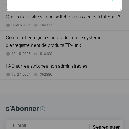
06-07-2024
129875
views
Que dois-je faire si mon switch n’a pas accès à Internet ?
06-07-2024
184177
views
Comment enregistrer un produit sur le système
d’enregistrement de produits TP-Link
12-15-2025
510100
views
FAQ sur les switches non administrables
12-27-2024
352386
views
s’Abonner
E-mail
S'enregistrer