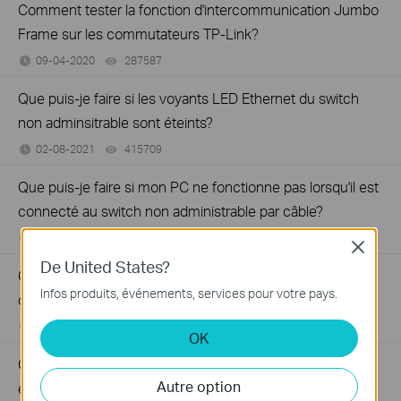
Comment tester la fonction d'intercommunication Jumbo
Frame sur les commutateurs TP-Link?
09-04-2020
287587
views
Que puis-je faire si les voyants LED Ethernet du switch
non adminsitrable sont éteints?
02-08-2021
415709
views
Que puis-je faire si mon PC ne fonctionne pas lorsqu'il est
connecté au switch non administrable par câble?
02-08-2021
317015
views
Close
De United States?
Que puis-je faire si la vitesse est lente lorsque le PC est
Infos produits, événements, services pour votre pays.
connecté au switch non administrable
08-18-2023
359119
views
OK
Que dois-je faire si mon accès Internet depuis le switch
Autre option
est instable ?