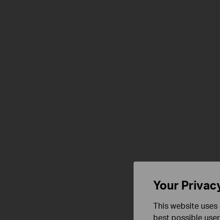
Your Privac
This website uses 
best possible user