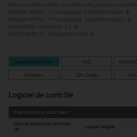
Pharos Outdoor Radio Overview of Regulatory Complian
Outdoor AP(EU1_12 Languages)_Installation Guide
Outdoor AP(EU2_16 Languages)_ Installation Guide
PharOS(UN)_User Guide_2.2
WBS210(UN)_V2_Installation Guide
Logiciel de contrôle
FAQ
Related
Firmware
GPL Code
Emu
Logiciel de contrôle
PharosControl_2.0.2_linux
Date de publication:
2019-05-
Langue:
Anglais
08