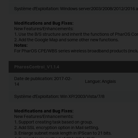
Système d'Exploitation: Windows server2003/2008/2012/2016 a
Modifications and Bug Fixes:
New Features/Enhancements:
1. Use the B/S structure and inherit the functions of PharOS Con
2. Add the Google Map and some other new functions.
Notes:
For PharOS CPE/WBS series wireless broadband products (includ
PharosControl_V1.1.4
Date de publication:
2017-02-
Langue:
Anglais
14
Système d'Exploitation: Win XP/2003/Vista/7/8
Modifications and Bug Fixes:
New Features/Enhancements:
1. Support creating task based on group.
2. Add SSL encryption option in Mail setting.
3. Enlarge subnet mask length in IPScan to 21 bits.