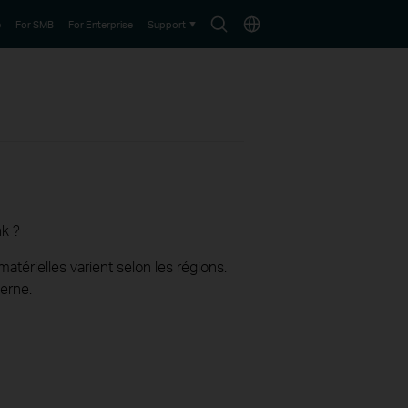
Search
Choose
e
For SMB
For Enterprise
Support
icon
location
nk ?
térielles varient selon les régions.
erne.