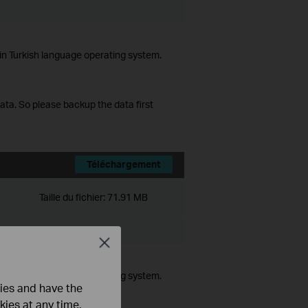
in Turkish language operating system.
data. So please backup the data first
Téléchargement
Taille du fichier:
71.91 MB
nd Vista/7/8/10
Close
in Turkish language operating system.
ties and have the
kies at any time.