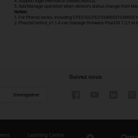
4. Support login method of GMail(OAuth2).
5. Add Manage operation when device's status change from Man
Notes:
1. For Pharos series, including CPE510,CPE210,WBS510,WBS510
2. PharosControl_v1.1.4 can manage firmware PharOS 1.2.1 or la
Suivez nous
S'enregistrer
ners
Learning Center