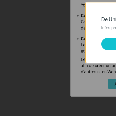
You can find more
Cookies basiques
De Uni
Ces cookies sont 
Infos pr
dans vos systèmes
Cookies d'analyse
Les cookies d'anal
et ajuster les fonc
Les cookies market
afin de créer un p
d'autres sites Web