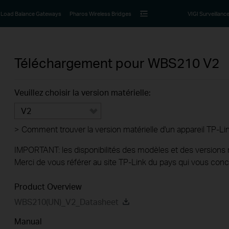
Load Balance Gateways
Pharos Wireless Bridges
VIGI Surveillanc
Téléchargement pour
WBS210
V2
Veuillez choisir la version matérielle:
V2
>
Comment trouver la version matérielle d'un appareil TP-Li
IMPORTANT: les disponibilités des modèles et des versions ma
Merci de vous référer au site TP-Link du pays qui vous conc
Product Overview
WBS210(UN)_V2_Datasheet
Manual