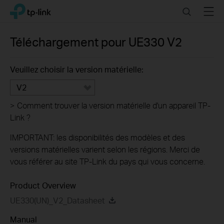
Click
Search
Menu
TP-Link, Reliably Smart
to
skip
the
Téléchargement pour
UE330
V2
navigation
bar
Veuillez choisir la version matérielle:
V2
>
Comment trouver la version matérielle d'un appareil TP-
Link ?
IMPORTANT: les disponibilités des modèles et des
versions matérielles varient selon les régions. Merci de
vous référer au site TP-Link du pays qui vous concerne.
Product Overview
UE330(UN)_V2_Datasheet
Manual