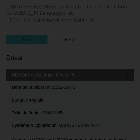
USB to Ethernet Network Adapter_Quick Installation
Guide(EU2_16 Languages)
UE330_V2_Quick Installation Guide
Driver
FAQ
Driver
UE330(UN)_V2_Mac 10.9-10.15
Date de publication:
2022-08-19
Langue:
Anglais
Taille du fichier:
324.61 KB
Système d'Exploitation: MACOS 10.9 to 10.15
Generally, UE300 and UE330 support plug-and-play. If your