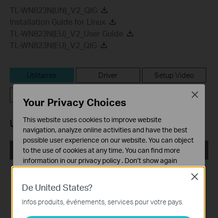
TL-WN823N(UN)_V2_QIG
Installation Guide for Linux
TL-WN823N(EU)_V2_User Guide
TL-WN823N(EU)_V2_QIG
Utilitaires
Driver
Setup Video
FAQ
Close
Your Privacy Choices
This website uses cookies to improve website
Utilitaires
navigation, analyze online activities and have the best
possible user experience on our website. You can object
TL-WN823N(EU)_V2_Utility_Windows
to the use of cookies at any time. You can find more
information in our
privacy policy
.
Don’t show again
Date de publication:
2017-03-09
Close
Cookies basiques
De United States?
Ces cookies sont nécessaires au fonctionnement du
Langue:
Anglais
site Web et ne peuvent pas être désactivés dans vos
Infos produits, événements, services pour votre pays.
systèmes.
Taille du fichier:
37.27 MB