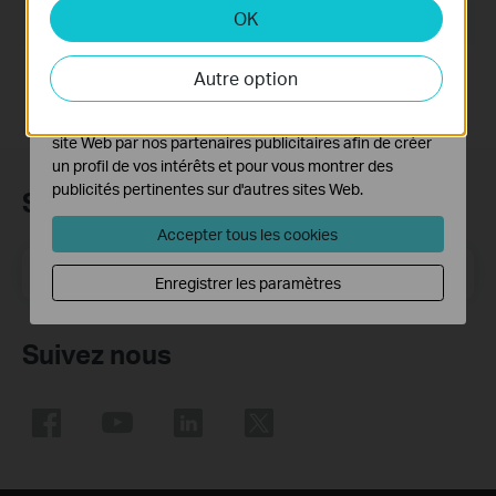
OK
Cookies d'analyse et marketing
Système d'Exploitation: Win2000/XP/2003/Vista/7/8/8.1/10
Les cookies d'analyse nous permettent d'analyser vos
activités sur notre site Web pour améliorer et ajuster les
Autre option
fonctionnalités de notre site Web.
Les cookies marketing peuvent être définis via notre
site Web par nos partenaires publicitaires afin de créer
un profil de vos intérêts et pour vous montrer des
publicités pertinentes sur d'autres sites Web.
Subscription
Accepter tous les cookies
E-mail
S'enregistrer
Enregistrer les paramètres
Suivez nous