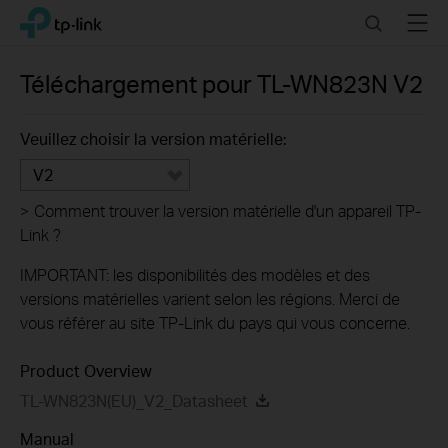
Click
Search
Menu
TP-Link, Reliably Smart
to
skip
the
Téléchargement pour
TL-WN823N
V2
navigation
bar
Veuillez choisir la version matérielle:
V2
>
Comment trouver la version matérielle d'un appareil TP-
Link ?
IMPORTANT: les disponibilités des modèles et des
versions matérielles varient selon les régions. Merci de
vous référer au site TP-Link du pays qui vous concerne.
Product Overview
TL-WN823N(EU)_V2_Datasheet
Manual