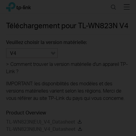
Click
Search
Menu
TP-Link, Reliably Smart
to
skip
the
Téléchargement pour
TL-WN823N
V4
navigation
bar
Veuillez choisir la version matérielle:
V4
>
Comment trouver la version matérielle d'un appareil TP-
Link ?
IMPORTANT: les disponibilités des modèles et des
versions matérielles varient selon les régions. Merci de
vous référer au site TP-Link du pays qui vous concerne.
Product Overview
TL-WN823N(EU)_V4_Datasheet
TL-WN823N(UN)_V4_Datasheet