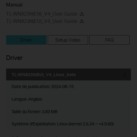
Manual
TL-WN823N(EN)_V4_User Guide
TL-WN823N(EU)_V4_User Guide
Driver
Setup Video
FAQ
Driver
TL-WN823N(EU)_V4_Linux_beta
Date de publication:
2024-08-15
Langue:
Anglais
Taille du fichier:
3.83 MB
Système d'Exploitation: Linux (kernel 2.6.24 ~ <4.9.60)