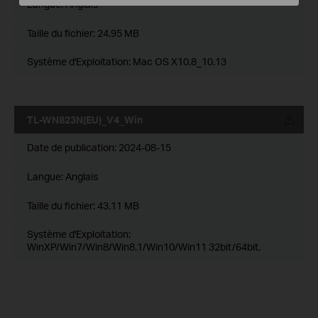
Langue:
Anglais
Taille du fichier:
24.95 MB
Système d'Exploitation: Mac OS X10.8_10.13
TL-WN823N(EU)_V4_Win
Date de publication:
2024-08-15
Langue:
Anglais
Taille du fichier:
43.11 MB
Système d'Exploitation:
WinXP/Win7/Win8/Win8.1/Win10/Win11 32bit/64bit.