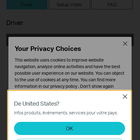
Driver
Setup Video
FAQ
Driver
TL-WN822N_100629
Close
Your Privacy Choices
Date de publication:
2010-06-29
This website uses cookies to improve website
Langue:
Anglais
navigation, analyze online activities and have the best
possible user experience on our website. You can object
Taille du fichier:
28.8 MB
to the use of cookies at any time. You can find more
information in our
privacy policy
.
Don’t show again
Système d'Exploitation: Windows 2000/XP/Vista/7
Close
Cookies basiques
De United States?
Ces cookies sont nécessaires au fonctionnement du
Modifications and Bug Fixes:
Certifié WHQL
site Web et ne peuvent pas être désactivés dans vos
Infos produits, événements, services pour votre pays.
Notes:
systèmes.
Pour TL-WN822N v1
OK
Cookies d'analyse et marketing
Les cookies d'analyse nous permettent d'analyser vos