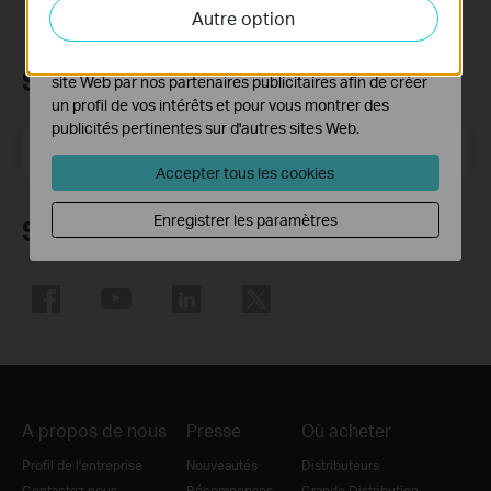
activités sur notre site Web pour améliorer et ajuster les
Autre option
fonctionnalités de notre site Web.
Les cookies marketing peuvent être définis via notre
Subscription
site Web par nos partenaires publicitaires afin de créer
un profil de vos intérêts et pour vous montrer des
publicités pertinentes sur d'autres sites Web.
E-mail
S'enregistrer
Accepter tous les cookies
Enregistrer les paramètres
Suivez nous
A propos de nous
Presse
Où acheter
Profil de l'entreprise
Nouveautés
Distributeurs
Contactez nous
Récompenses
Grande Distribution