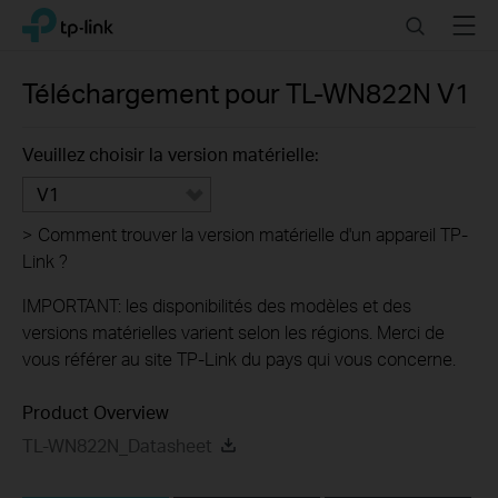
Click
Search
Menu
TP-Link, Reliably Smart
to
skip
the
Téléchargement pour
TL-WN822N
V1
navigation
bar
Veuillez choisir la version matérielle:
V1
>
Comment trouver la version matérielle d'un appareil TP-
Link ?
IMPORTANT: les disponibilités des modèles et des
versions matérielles varient selon les régions. Merci de
vous référer au site TP-Link du pays qui vous concerne.
Product Overview
TL-WN822N_Datasheet