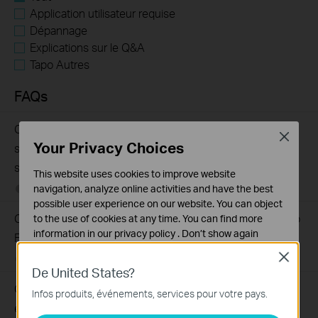
Application utilisateur requise
Dépannage
Explications sur le Q&A
Tapo Autres
FAQs
Quelles sont les différences de fonctionnalités et de
Close
Your Privacy Choices
scénarios d'application entre les différentes séries de
switches ?
This website uses cookies to improve website
navigation, analyze online activities and have the best
05-12-2025
407202
views
possible user experience on our website. You can object
Comment tester la fonction d'intercommunication Jumbo
to the use of cookies at any time. You can find more
information in our
privacy policy
.
Don’t show again
Frame sur les commutateurs TP-Link?
Close
Cookies basiques
09-04-2020
287587
views
De United States?
Ces cookies sont nécessaires au fonctionnement du
Que dois-je faire si mon accès Internet depuis le switch
site Web et ne peuvent pas être désactivés dans vos
Infos produits, événements, services pour votre pays.
systèmes.
est instable ?