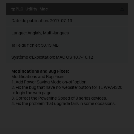
tpPLC_Utility_Mac
Date de publication:
2017-07-13
Langue:
Anglais, Multi-langues
Taille du fichier:
50.13 MB
Système d'Exploitation: MAC OS 10.7-10.12
Modifications and Bug Fixes:
Modifications and Bug Fixes
1. Add Power Saving Mode on-off option.
2. Fix the bug that have no 'website' button for TL-WPA4220
to login the web page.
3. Correct the Powerline Speed of 9 series devices.
4. Fix the problem that upgrade fails in some occasions.