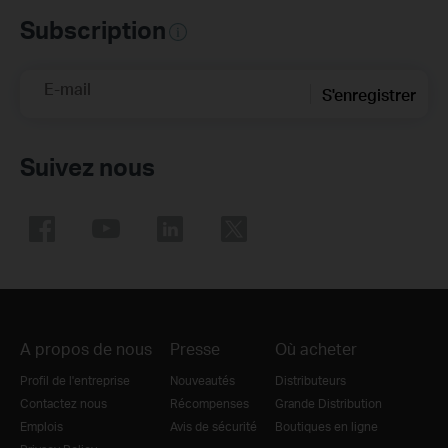
Subscription
E-mail
S'enregistrer
Suivez nous
A propos de nous
Presse
Où acheter
Profil de l'entreprise
Nouveautés
Distributeurs
Contactez nous
Récompenses
Grande Distribution
Emplois
Avis de sécurité
Boutiques en ligne