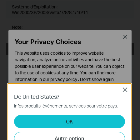
Système d'Exploitation:
Win2000/XP/2003/Vista/7/8/8.1/10/11
Note:
Fixed related bugs
Close
Your Privacy Choices
tpPLC_Utility_Mac 12.5
This website uses cookies to improve website
navigation, analyze online activities and have the best
Date de publication:
2022-09-14
possible user experience on our website. You can object
to the use of cookies at any time. You can find more
Langue:
Multi-langues
information in our
privacy policy
.
Don’t show again
Taille du fichier:
3.95 MB
Close
Cookies basiques
De United States?
Ces cookies sont nécessaires au fonctionnement du
Système d'Exploitation: Mac OS 12.5
site Web et ne peuvent pas être désactivés dans vos
Infos produits, événements, services pour votre pays.
systèmes.
Modification and bug fixes:
Newly support the G.hn products like
OK
Cookies d'analyse et marketing
PG2400P/PG2405P/PG1200;
Les cookies d'analyse nous permettent d'analyser vos
Support the newest MACOS System(Monterey 12.5)
activités sur notre site Web pour améliorer et ajuster les
Autre option