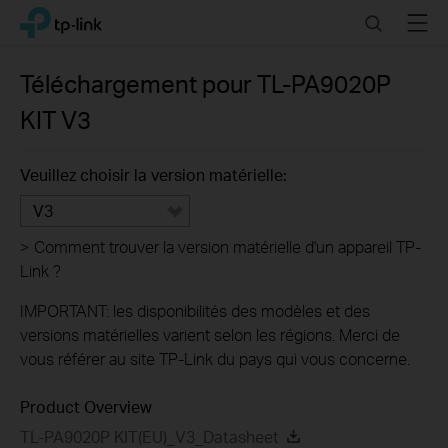
Click
Search
Menu
TP-Link, Reliably Smart
to
skip
the
Téléchargement pour
TL-PA9020P
navigation
KIT
V3
bar
Veuillez choisir la version matérielle:
V3
>
Comment trouver la version matérielle d'un appareil TP-
Link ?
IMPORTANT: les disponibilités des modèles et des
versions matérielles varient selon les régions. Merci de
vous référer au site TP-Link du pays qui vous concerne.
Product Overview
TL-PA9020P KIT(EU)_V3_Datasheet