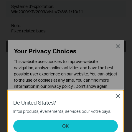
Système d'Exploitation:
Win2000/XP/2003/Vista/7/8/8.1/10/11
Note:
Fixed related bugs
Close
tpPLC_Utility_Mac 12.5
Your Privacy Choices
Date de publication:
2022-09-14
This website uses cookies to improve website
navigation, analyze online activities and have the best
Langue:
Multi-langues
possible user experience on our website. You can object
to the use of cookies at any time. You can find more
Taille du fichier:
3.95 MB
information in our
privacy policy
.
Don’t show again
Système d'Exploitation: Mac OS 12.5
Close
Cookies basiques
De United States?
Ces cookies sont nécessaires au fonctionnement du
Modification and bug fixes:
site Web et ne peuvent pas être désactivés dans vos
Infos produits, événements, services pour votre pays.
Newly support the G.hn products like
systèmes.
PG2400P/PG2405P/PG1200;
Support the newest MACOS System(Monterey 12.5)
OK
Cookies d'analyse et marketing