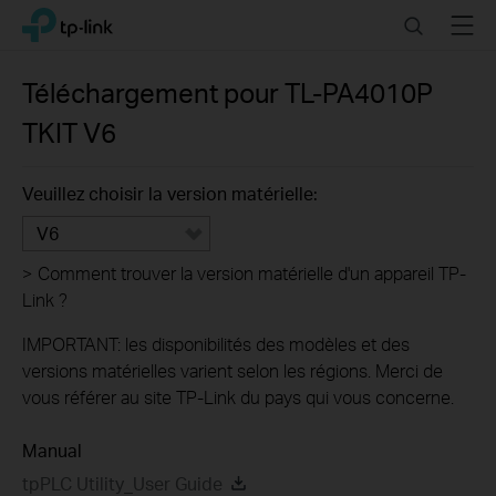
Click
Search
Menu
TP-Link, Reliably Smart
to
skip
the
Téléchargement pour
TL-PA4010P
navigation
TKIT
V6
bar
Veuillez choisir la version matérielle:
V6
>
Comment trouver la version matérielle d'un appareil TP-
Link ?
IMPORTANT: les disponibilités des modèles et des
versions matérielles varient selon les régions. Merci de
vous référer au site TP-Link du pays qui vous concerne.
Manual
tpPLC Utility_User Guide