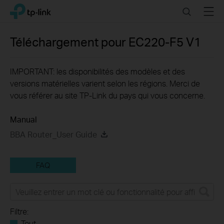
Click
Search
Menu
TP-Link, Reliably Smart
to
skip
the
Téléchargement pour
EC220-F5
V1
navigation
bar
IMPORTANT: les disponibilités des modèles et des
versions matérielles varient selon les régions. Merci de
vous référer au site TP-Link du pays qui vous concerne.
Manual
BBA Router_User Guide
FAQ
Filtre:
Tout