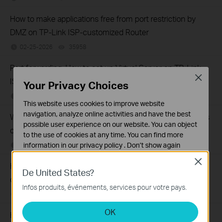
How to make applications free from port restriction by
DMZ on TP-Link ISP-customized Router
02-25-2026
35958
views
Port forwarding: How to set up Virtual Server on TP-Link
Close
ISP-customized Router
Your Privacy Choices
02-25-2026
51821
views
This website uses cookies to improve website
navigation, analyze online activities and have the best
What if the internet connection is slow when the device is
possible user experience on our website. You can object
connected to the TP-Link ISP-customized devices?
to the use of cookies at any time. You can find more
information in our
privacy policy
.
Don’t show again
02-14-2026
36657
views
Close
Cookies basiques
How to set up an IPv6 connection on TP-Link ISP-
De United States?
Ces cookies sont nécessaires au fonctionnement du
customized devices
site Web et ne peuvent pas être désactivés dans vos
Infos produits, événements, services pour votre pays.
systèmes.
02-14-2026
39078
views
OK
Cookies d'analyse et marketing
How to back up and restore the configuration file of TP-