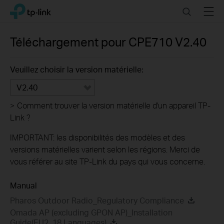
Click
Search
Menu
TP-Link, Reliably Smart
to
skip
the
Téléchargement pour
CPE710
V2.40
navigation
bar
Veuillez choisir la version matérielle:
V2.40
>
Comment trouver la version matérielle d'un appareil TP-
Link ?
IMPORTANT: les disponibilités des modèles et des
versions matérielles varient selon les régions. Merci de
vous référer au site TP-Link du pays qui vous concerne.
Manual
Pharos Outdoor Radio_Regulatory Compliance
Omada AP (excluding GPON AP)_Installation
Guide(EU2_18 Languages)