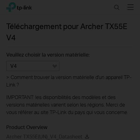
Click
Search
Menu
TP-Link, Reliably Smart
to
skip
the
Téléchargement pour
Archer TX55E
navigation
V4
bar
Veuillez choisir la version matérielle:
V4
>
Comment trouver la version matérielle d'un appareil TP-
Link ?
IMPORTANT: les disponibilités des modèles et des
versions matérielles varient selon les régions. Merci de
vous référer au site TP-Link du pays qui vous concerne.
Product Overview
Archer TX55E(UN)_V4_Datasheet