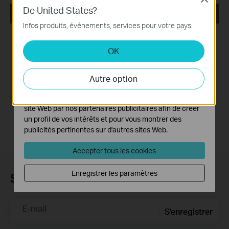
De United States?
Ces cookies sont nécessaires au fonctionnement du
Archer TX55E_V4_00.034_240620_Win10_Win11
site Web et ne peuvent pas être désactivés dans vos
Infos produits, événements, services pour votre pays.
systèmes.
Date de publication:
2024-11-04
OK
Cookies d'analyse et marketing
Langue:
Multi-langues
Les cookies d'analyse nous permettent d'analyser vos
activités sur notre site Web pour améliorer et ajuster les
Taille du fichier:
36.49 MB
Autre option
fonctionnalités de notre site Web.
Système d'Exploitation: win10x64, win11x64
Les cookies marketing peuvent être définis via notre
site Web par nos partenaires publicitaires afin de créer
un profil de vos intérêts et pour vous montrer des
publicités pertinentes sur d'autres sites Web.
Accepter tous les cookies
Enregistrer les paramètres
Subscription
E-mail
S'enregistrer