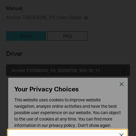
Manual
Archer TX55E(UN)_V4_User Guide
Driver
FAQ
Driver
Archer TX55E(UN)_V4_20250702_Win 10_11
Date de publication:
2025-07-04
Close
Your Privacy Choices
Langue:
Multi-langues
This website uses cookies to improve website
navigation, analyze online activities and have the best
Taille du fichier:
31.41 MB
possible user experience on our website. You can object
to the use of cookies at any time. You can find more
Système d'Exploitation: Win 10_11
information in our
privacy policy
.
Don’t show again
Close
Cookies basiques