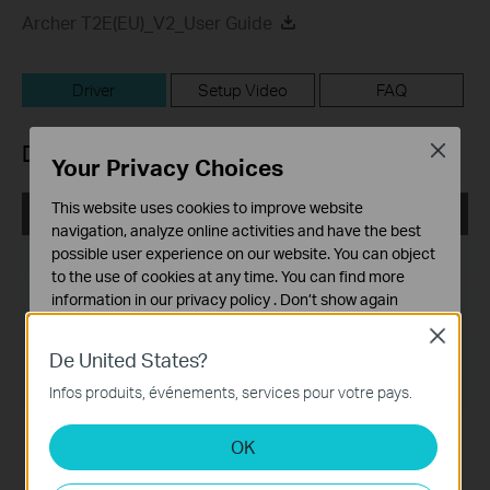
Archer T2E(EU)_V2_User Guide
Driver
Setup Video
FAQ
Driver
Close
Your Privacy Choices
This website uses cookies to improve website
Archer T2E(EU)_V2_20250702_Win10_Win11
navigation, analyze online activities and have the best
possible user experience on our website. You can object
Date de publication:
2025-07-04
to the use of cookies at any time. You can find more
information in our
privacy policy
.
Don’t show again
Langue:
Multi-langues
Close
Cookies basiques
Taille du fichier:
10.19 MB
De United States?
Ces cookies sont nécessaires au fonctionnement du
site Web et ne peuvent pas être désactivés dans vos
Système d'Exploitation: Win10_Win11
Infos produits, événements, services pour votre pays.
systèmes.
OK
Cookies d'analyse et marketing
Les cookies d'analyse nous permettent d'analyser vos