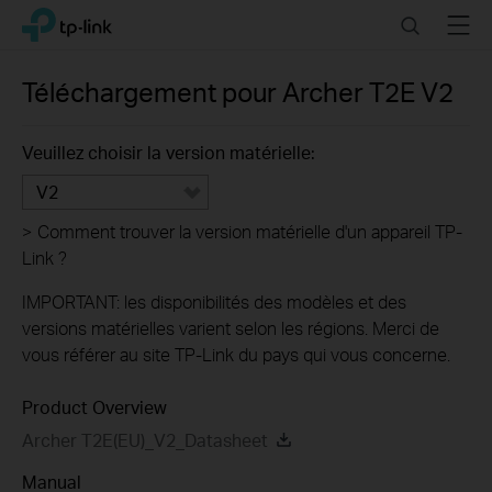
Click
Search
Menu
TP-Link, Reliably Smart
to
skip
the
Téléchargement pour
Archer T2E
V2
navigation
bar
Veuillez choisir la version matérielle:
V2
>
Comment trouver la version matérielle d'un appareil TP-
Link ?
IMPORTANT: les disponibilités des modèles et des
versions matérielles varient selon les régions. Merci de
vous référer au site TP-Link du pays qui vous concerne.
Product Overview
Archer T2E(EU)_V2_Datasheet
Manual