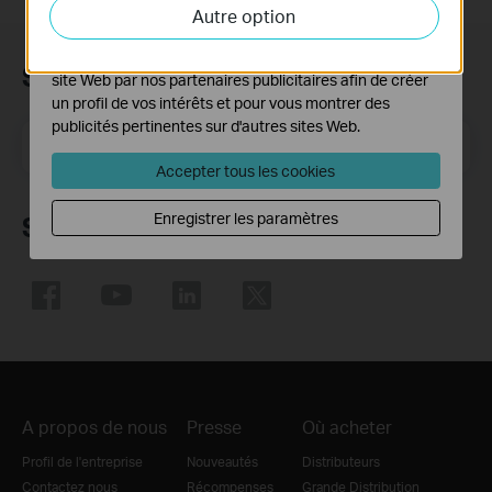
activités sur notre site Web pour améliorer et ajuster les
Autre option
fonctionnalités de notre site Web.
Les cookies marketing peuvent être définis via notre
Subscription
site Web par nos partenaires publicitaires afin de créer
un profil de vos intérêts et pour vous montrer des
publicités pertinentes sur d'autres sites Web.
E-mail
S'enregistrer
Accepter tous les cookies
Enregistrer les paramètres
Suivez nous
A propos de nous
Presse
Où acheter
Profil de l'entreprise
Nouveautés
Distributeurs
Contactez nous
Récompenses
Grande Distribution