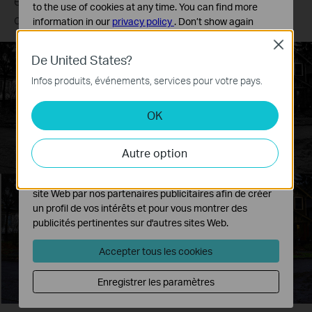
ifier la
Identifiez les visages, les plaques d'i
to the use of cookies at any time. You can find more
et autres détails essentiels avec une 
information in our
privacy policy
.
Don’t show again
remarquable.
Close
Cookies basiques
De United States?
Ces cookies sont nécessaires au fonctionnement du
site Web et ne peuvent pas être désactivés dans vos
Infos produits, événements, services pour votre pays.
systèmes.
OK
Cookies d'analyse et marketing
Les cookies d'analyse nous permettent d'analyser vos
activités sur notre site Web pour améliorer et ajuster les
Autre option
fonctionnalités de notre site Web.
Les cookies marketing peuvent être définis via notre
site Web par nos partenaires publicitaires afin de créer
un profil de vos intérêts et pour vous montrer des
publicités pertinentes sur d'autres sites Web.
Accepter tous les cookies
Enregistrer les paramètres