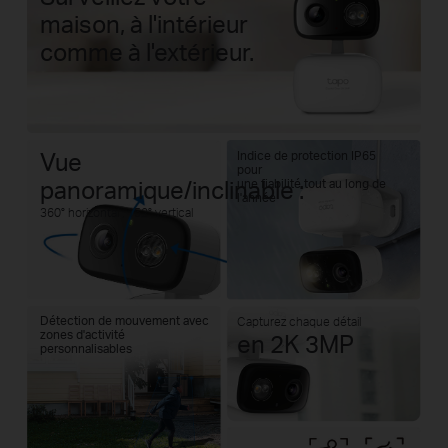
maison, à l'intérieur
comme à l'extérieur.
Vue
Indice de protection IP65
pour
panoramique/inclinable :
une fiabilité tout au long de
l'année
360° horizontal ; 152° vertical
Détection de mouvement avec
Capturez chaque détail
zones d'activité
en 2K 3MP
personnalisables