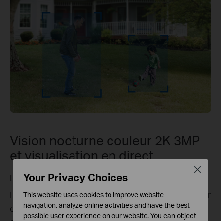
Vision nocturne couleur 2K 3MP
et visualisation en direct
Close
Your Privacy Choices
it
Clarté 2K 3MP : Voyez chaque détail
cturne couleur
Améliorez la sécurité de votre domici
This website uses cookies to improve website
navigation, analyze online activities and have the best
ées dans des
vue en direct 2K 3MP d'une netteté e
possible user experience on our website. You can object