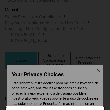
TL-SG108PE_V1_Datasheet_UN
Manual
Switch Regulatory Compliance
Easy Smart Configuration Utility_User Guide
Unmanaged Pro Configuration Utility_UG
TL-SG108PE_V1_IG
TL-SG108PE_V1_UG
Utilidad de
Preguntas más
Utilidad
Configuración
Frecuentes
Easy Smart
Close
Your Privacy Choices
Firmware
Este sitio web utiliza cookies para mejorar la navegación
por el sitio web, analizar las actividades en línea y
ofrecer la mejor experiencia de usuario posible en
Utilidad
nuestro sitio web. Puedes oponerte al uso de cookies en
cualquier momento. Encontrarás más información en
nuestra
política de privacidad
.