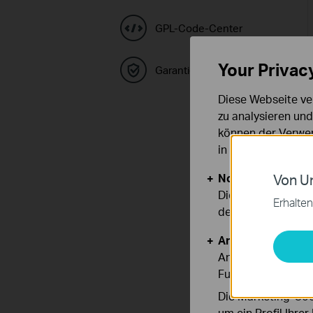
GPL-Code-Center
Your Privac
Garantie
Diese Webseite ve
zu analysieren un
können der Verwen
in unseren
Datens
Notwendige Cook
Von Un
Diese Cookies sind
Erhalten
deaktiviert werden
Analyse- und Mar
Analyse-Cookies er
Funktionsweise un
Die Marketing-Coo
um ein Profil Ihre