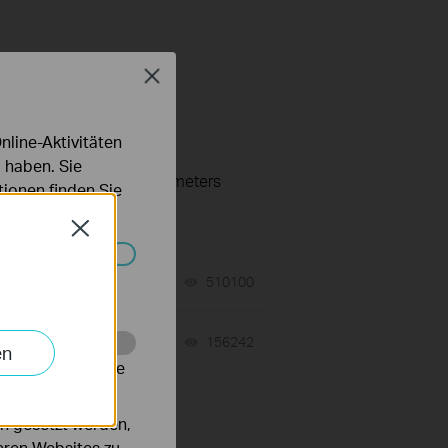
Close
line-Aktivitäten
 haben. Sie
tion or specification parameters
ionen finden Sie
Close
Systemen nicht
D?
09-25-2023
510100
views
02-12-2018
156242
views
en
alysieren, um die
n gesetzt werden,
deren Websites zu