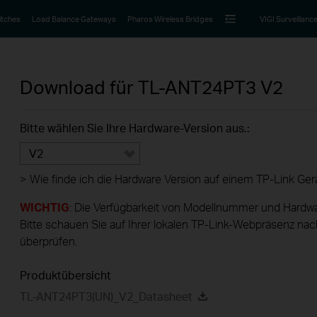
itches
Load Balance Gateways
Pharos Wireless Bridges
VIGI Surveillanc
Download für
TL-ANT24PT3
V2
Bitte wählen Sie Ihre Hardware-Version aus.:
V2
>
Wie finde ich die Hardware Version auf einem TP-Link Ger
WICHTIG
: Die Verfügbarkeit von Modellnummer und Hardwa
Bitte schauen Sie auf Ihrer lokalen TP-Link-Webpräsenz nac
überprüfen.
Produktübersicht
TL-ANT24PT3(UN)_V2_Datasheet