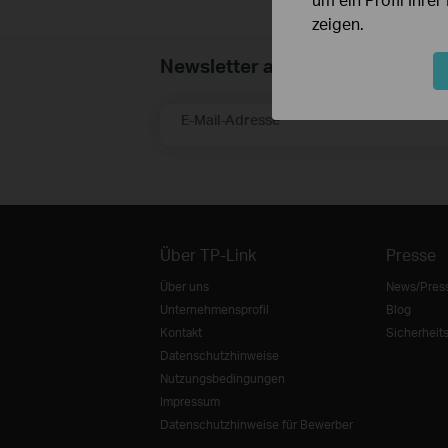
zeigen.
Newsletter abonnieren
E-Mail-Adresse
Über TP-Link
Presse
Über uns
News/Pres
Unternehmensprofil
Blog
Kontakt
Sicherheit
Datenschutzhinweise
Nutzungsbedingungen
Impressum
Datenschutzhinweise für Bewerber