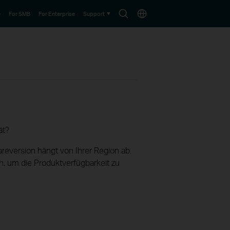
Search
Choose
e
For SMB
For Enterprise
Support
icon
location
ät?
reversion hängt von Ihrer Region ab.
h, um die Produktverfügbarkeit zu