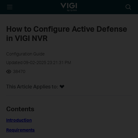
TP-Link, Reliably
Searc
Smart
icon
How to Configure Active Defense
in VIGI NVR
Configuration Guide
Updated 09-02-2025 23:21:31 PM
38470
This Article Applies to:
Contents
Introduction
Requirements