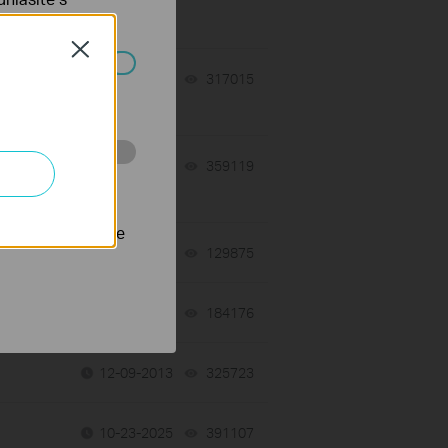
Close
 a
07-16-2026
317015
views
ch systémech
07-16-2026
359119
views
 stránkách za
nastavit, aby se
tch
06-24-2026
129875
views
06-24-2026
184176
views
12-09-2013
325723
views
10-23-2025
391107
views