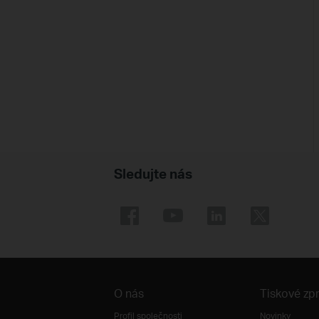
Sledujte nás
O nás
Tiskové zp
Profil společnosti
Novinky