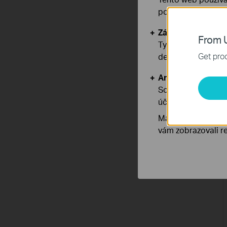
používáním našich
Základní cookies
From U
Tyto cookies jsou
Get prod
deaktivovat.
Analytické a mar
Soubory cookie pr
účelem zlepšení a 
Marketingové soub
vám zobrazovali re