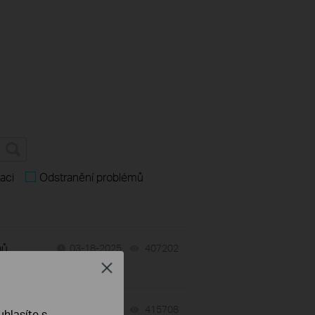
aci
Odstranění problémů
pů
03-18-2025
407202
views
Close
07-17-2026
415708
views
hlasíte s