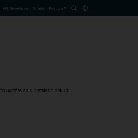
Search
Choose
VIGI Surveillance
Omada
Podpora
icon
location
sím ujistěte se o detailech pokud