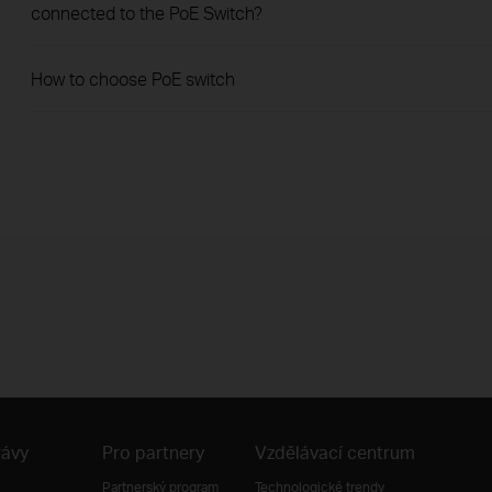
connected to the PoE Switch?
How to choose PoE switch
rávy
Pro partnery
Vzdělávací centrum
Partnerský program
Technologické trendy