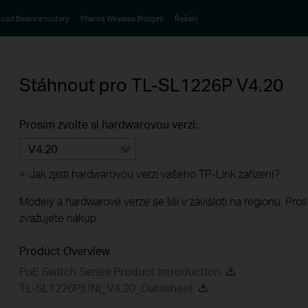
oad Balance routery
Pharos Wireless Bridges
Řešení
Stáhnout pro
TL-SL1226P
V4.20
Prosím zvolte si hardwarovou verzi:
V4.20
>
Jak zjisti hardwarovou verzi vašeho TP-Link zařízení?
Modely a hardwarové verze se liší v závisloti na regionu. Pro
zvažujete nákup.
Product Overview
PoE Switch Series Product Introduction
TL-SL1226P(UN)_V4.20_Datasheet