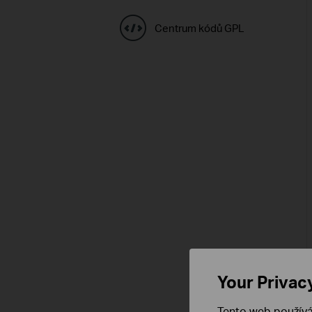
Centrum kódů GPL
Your Privac
Tento web používá