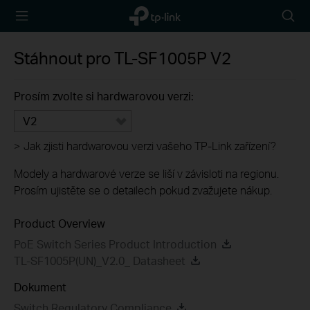
TP-Link,
Searc
Reliably
icon
Smart
Stáhnout pro
TL-SF1005P
V2
Prosím zvolte si hardwarovou verzi:
V2
>
Jak zjisti hardwarovou verzi vašeho TP-Link zařízení?
Modely a hardwarové verze se liší v závisloti na regionu.
Prosím ujistěte se o detailech pokud zvažujete nákup.
Product Overview
PoE Switch Series Product Introduction
TL-SF1005P(UN)_V2.0_ Datasheet
Dokument
Switch Regulatory Compliance