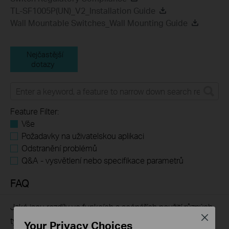
TL-SF1005P(UN)_V2_Installation Guide
Wall Mountable Switches_Wall Mounting Guide
Nejčastější
dotazy
Feature Filter:
Vše
Požadavky na uživatelskou aplikaci
Odstranění problémů
Q&A - vysvětlení nebo specifikace parametrů
FAQ
Jaké jsou rozdíly ve funkcích a scénářích použití různých
Close
typů switchů?
Your Privacy Choices