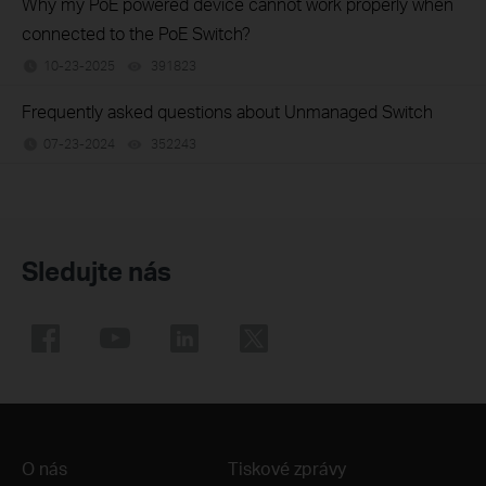
Why my PoE powered device cannot work properly when
connected to the PoE Switch?
10-23-2025
391823
views
Frequently asked questions about Unmanaged Switch
07-23-2024
352243
views
Sledujte nás
O nás
Tiskové zprávy