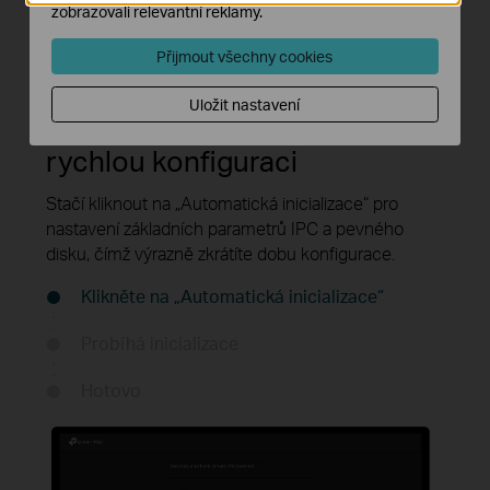
zobrazovali relevantní reklamy.
Přijmout všechny cookies
Uložit nastavení
Automatická inicializace pro
rychlou konfiguraci
Stačí kliknout na „Automatická inicializace“ pro
nastavení základních parametrů IPC a pevného
disku, čímž výrazně zkrátíte dobu konfigurace.
Klikněte na „Automatická inicializace“
Probíhá inicializace
Hotovo