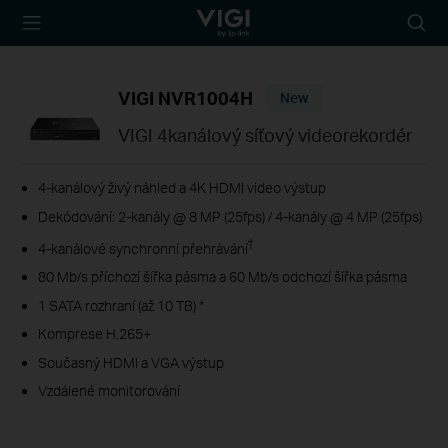
TP-Link, Reliably
Searc
Smart
icon
VIGI NVR1004H
New
VIGI 4kanálový síťový videorekordér
4-kanálový živý náhled a 4K HDMI video výstup
Dekódování: 2-kanály @ 8 MP (25fps) / 4-kanály @ 4 MP (25fps)
†
4-kanálové synchronní přehrávání
80 Mb/s příchozí šířka pásma a 60 Mb/s odchozí šířka pásma
1 SATA rozhraní (až 10 TB) *
Komprese H.265+
Současný HDMI a VGA výstup
Vzdálené monitorování