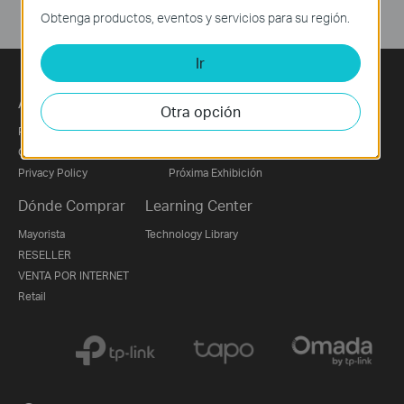
Obtenga productos, eventos y servicios para su región.
Ir
Acerca de Nosotros
Prensa
Otra opción
Perfil Corporativo
Noticias
Contáctanos
Premios
Privacy Policy
Próxima Exhibición
Dónde Comprar
Learning Center
Mayorista
Technology Library
RESELLER
VENTA POR INTERNET
Retail