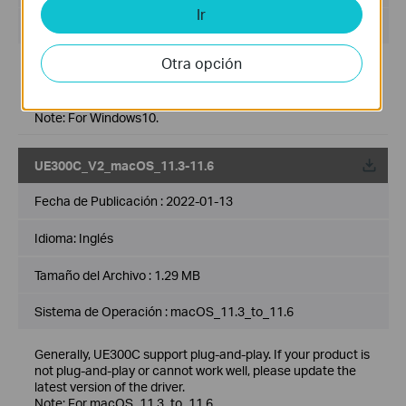
Ir
Sistema de Operación : Windows10
Otra opción
Generally, UE300C support plug-and-play. If your product is
not plug-and-play or cannot work well, please update the
latest version of the driver.
Note: For Windows10.
UE300C_V2_macOS_11.3-11.6
Fecha de Publicación :
2022-01-13
Idioma:
Inglés
Tamaño del Archivo :
1.29 MB
Sistema de Operación : macOS_11.3_to_11.6
Generally, UE300C support plug-and-play. If your product is
not plug-and-play or cannot work well, please update the
latest version of the driver.
Note: For macOS_11.3_to_11.6.