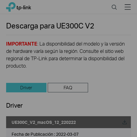
Click
Search
Menu
TP-Link, Reliably Smart
to
skip
the
Descarga para
UE300C
V2
navigation
bar
IMPORTANTE
: La disponibilidad del modelo y la versión
de hardware varía según la región. Consulte el sitio web
regional de TP-Link para determinar la disponibilidad del
producto.
Driver
FAQ
Driver
UE300C_V2_macOS_12_220222
Fecha de Publicación :
2022-03-07