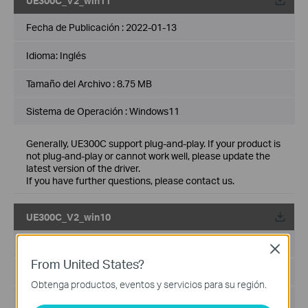
UE300C_V2_win11
Fecha de Publicación :
2022-01-13
Idioma:
Inglés
Tamaño del Archivo :
8.75 MB
Sistema de Operación : Windows11
Generally, UE300C support plug-and-play. If your product is
not plug-and-play or cannot work well, please update the
latest version of the driver.
If you have further questions, please contact us.
UE300C_V2_win10
Fecha de Publicación :
2022-01-13
Close
From United States?
Idioma:
Inglés
Obtenga productos, eventos y servicios para su región.
Tamaño del Archivo :
9.16 MB