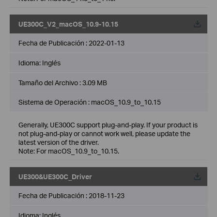
UE300C_V2_macOS_10.9-10.15
Fecha de Publicación :
2022-01-13
Idioma:
Inglés
Tamaño del Archivo :
3.09 MB
Sistema de Operación : macOS_10.9_to_10.15
Generally, UE300C support plug-and-play. If your product is
not plug-and-play or cannot work well, please update the
latest version of the driver.
Note: For macOS_10.9_to_10.15.
UE300&UE300C_Driver
Fecha de Publicación :
2018-11-23
Idioma:
Inglés