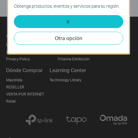
Obtenga productos, eventos y servicios para su región.
Ir
Acerca de Nosotros
Prensa
Otra opción
Perfil Corporativo
Noticias
Contáctanos
Premios
Privacy Policy
Próxima Exhibición
Dónde Comprar
Learning Center
Mayorista
Technology Library
RESELLER
VENTA POR INTERNET
Retail