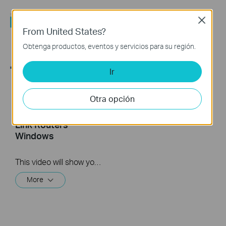
Close
From United States?
Obtenga productos, eventos y servicios para su región.
Ir
How to Set up
How to turn a router
Otra opción
Address
into an Access
Reservation on TP-
Point?
Link Routers
Windows
This video will show you how to set up Address Reservation on TP-Link routers.
More