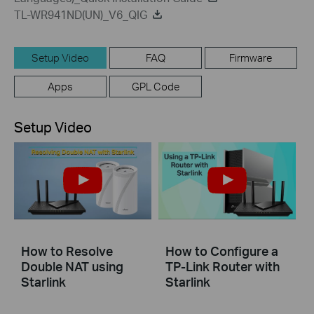
TL-WR941ND(UN)_V6_QIG
Setup Video
FAQ
Firmware
Apps
GPL Code
Setup Video
How to Resolve
How to Configure a
Double NAT using
TP-Link Router with
Starlink
Starlink