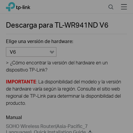
Click
Search
Menu
TP-Link, Reliably Smart
to
skip
the
Descarga para
TL-WR941ND
V6
navigation
bar
Elige una versión de hardware:
V6
>
¿Cómo encontrar la versión del hardware en un
dispositivo TP-Link?
IMPORTANTE
: La disponibilidad del modelo y la versión
de hardware varía según la región. Consulte el sitio web
regional de TP-Link para determinar la disponibilidad del
producto.
Manual
SOHO Wireless Router(Asia-Pacific_7
Languages)_Quick Installation Guide