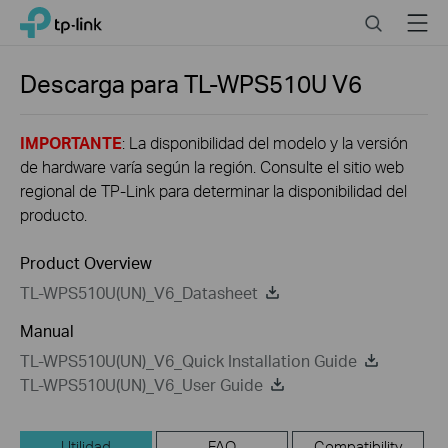
Click
Search
Menu
TP-Link, Reliably Smart
to
skip
the
Descarga para
TL-WPS510U
V6
navigation
bar
IMPORTANTE
: La disponibilidad del modelo y la versión
de hardware varía según la región. Consulte el sitio web
regional de TP-Link para determinar la disponibilidad del
producto.
Product Overview
TL-WPS510U(UN)_V6_Datasheet
Manual
TL-WPS510U(UN)_V6_Quick Installation Guide
TL-WPS510U(UN)_V6_User Guide
Utilidad
FAQ
Compatibility