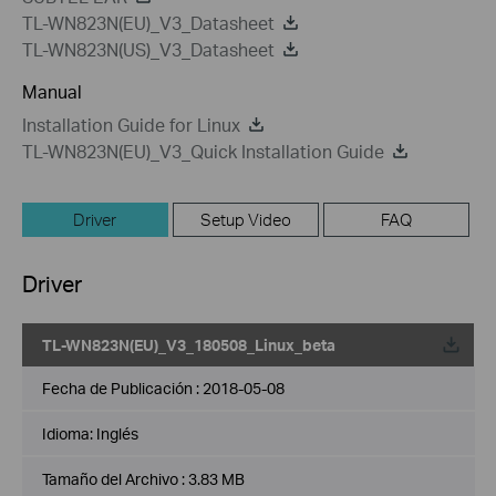
TL-WN823N(EU)_V3_Datasheet
TL-WN823N(US)_V3_Datasheet
Manual
Installation Guide for Linux
TL-WN823N(EU)_V3_Quick Installation Guide
Driver
Setup Video
FAQ
Driver
TL-WN823N(EU)_V3_180508_Linux_beta
Fecha de Publicación :
2018-05-08
Idioma:
Inglés
Tamaño del Archivo :
3.83 MB