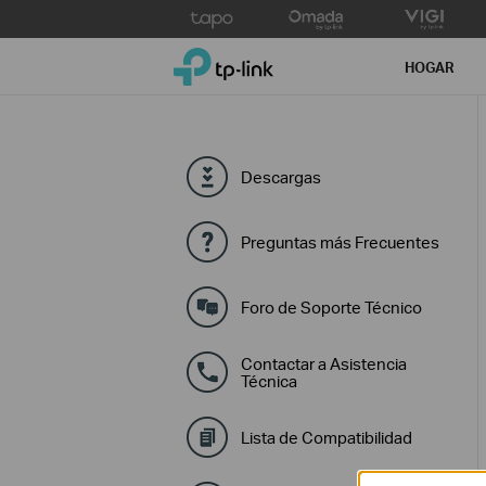
Click
to
TP-Link, Reliably Smart
skip
HOGAR
the
navigation
bar
Descargas
Preguntas más Frecuentes
Foro de Soporte Técnico
Contactar a Asistencia
Técnica
Lista de Compatibilidad