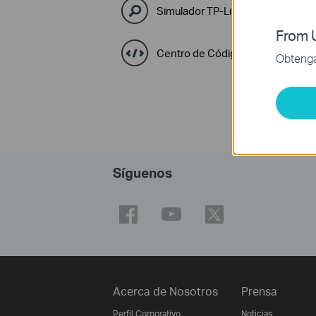
Simulador TP-Link
From U
Centro de Códigos GPL
Obtenga 
Síguenos
Acerca de Nosotros
Prensa
Perfil Corporativo
Noticias