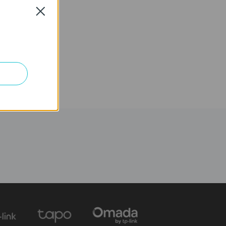
Close