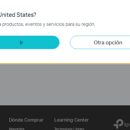
nited States?
productos, eventos y servicios para su región.
Ir
Otra opción
Dónde Comprar
Learning Center
Mayorista
Technology Library