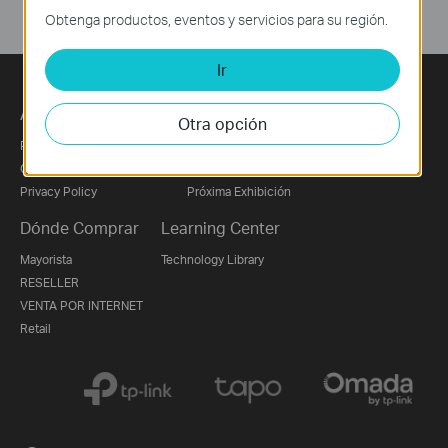
Obtenga productos, eventos y servicios para su región.
Ir
Acerca de Nosotros
Prensa
Otra opción
Perfil Corporativo
Noticias
Contáctanos
Premios
Privacy Policy
Próxima Exhibición
Dónde Comprar
Learning Center
Mayorista
Technology Library
RESELLER
VENTA POR INTERNET
Retail