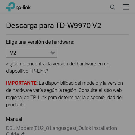
Click
Search
Menu
TP-Link, Reliably Smart
to
skip
the
Descarga para
TD-W9970
V2
navigation
bar
Elige una versión de hardware:
V2
>
¿Cómo encontrar la versión del hardware en un
dispositivo TP-Link?
IMPORTANTE
: La disponibilidad del modelo y la versión
de hardware varía según la región. Consulte el sitio web
regional de TP-Link para determinar la disponibilidad del
producto.
Manual
DSL Modem(EU2_8 Languages)_Quick Installation
Guide