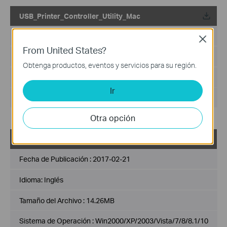
USB_Printer_Controller_Utility_Mac
Fecha de Publicación :
2018-10-29
Close
From United States?
Idioma:
Inglés
Obtenga productos, eventos y servicios para su región.
Tamaño del Archivo :
2.53 MB
Ir
Sistema de Operación : Mac OS 10.9-10.14
Otra opción
USB_Printer_Controller_Utility_Windows
Fecha de Publicación :
2017-02-21
Idioma:
Inglés
Tamaño del Archivo :
14.26MB
Sistema de Operación : Win2000/XP/2003/Vista/7/8/8.1/10