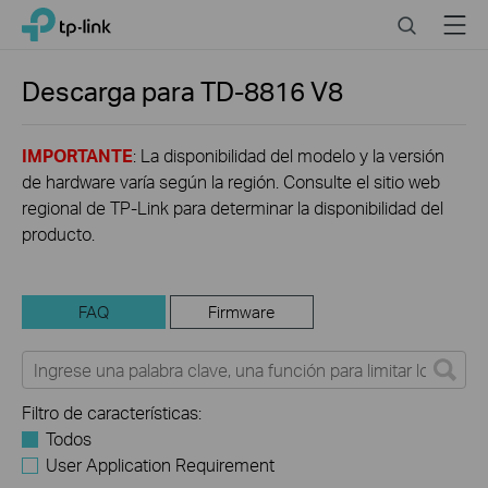
Click
Search
Menu
TP-Link, Reliably Smart
to
skip
the
Descarga para
TD-8816
V8
navigation
bar
IMPORTANTE
: La disponibilidad del modelo y la versión
de hardware varía según la región. Consulte el sitio web
regional de TP-Link para determinar la disponibilidad del
producto.
FAQ
Firmware
Filtro de características:
Todos
User Application Requirement