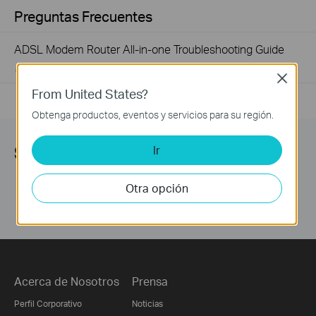
Preguntas Frecuentes
ADSL Modem Router All-in-one Troubleshooting Guide
06-10-2021
660614
views
Close
From United States?
Obtenga productos, eventos y servicios para su región.
Síguenos
Ir
Otra opción
Acerca de Nosotros
Prensa
Perfil Corporativo
Noticias