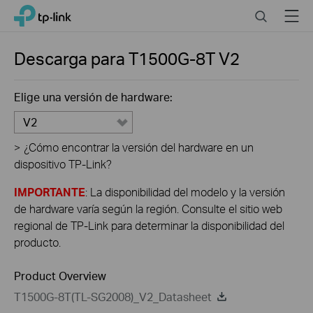
Click
Search
Menu
TP-Link, Reliably Smart
to
skip
the
Descarga para
T1500G-8T
V2
navigation
bar
Elige una versión de hardware:
V2
>
¿Cómo encontrar la versión del hardware en un
dispositivo TP-Link?
IMPORTANTE
: La disponibilidad del modelo y la versión
de hardware varía según la región. Consulte el sitio web
regional de TP-Link para determinar la disponibilidad del
producto.
Product Overview
T1500G-8T(TL-SG2008)_V2_Datasheet