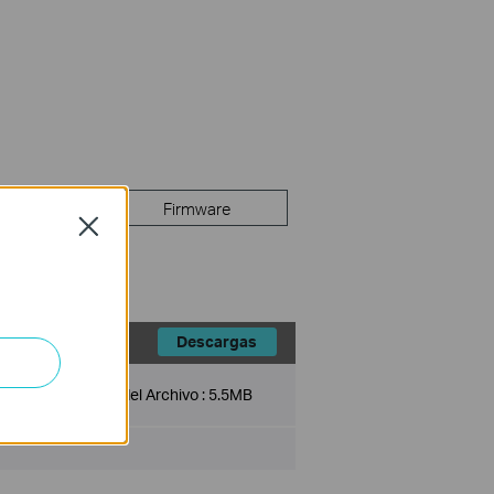
 Documents
Firmware
Close
Descargas
Tamaño del Archivo :
5.5MB