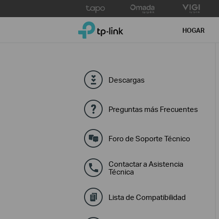
Click
to
TP-Link, Reliably Smart
skip
HOGAR
the
navigation
bar
Descargas
Preguntas más Frecuentes
Foro de Soporte Técnico
Contactar a Asistencia
Técnica
Lista de Compatibilidad