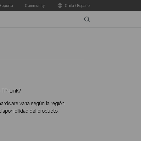
Soporte
Community
Chile / Español
Search
o TP-Link?
hardware varía según la región.
disponibilidad del producto.