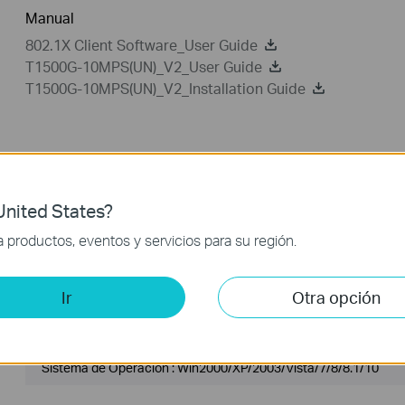
Manual
802.1X Client Software_User Guide
T1500G-10MPS(UN)_V2_User Guide
T1500G-10MPS(UN)_V2_Installation Guide
Cliente 802.1X
FAQ
Related
nited States?
Cliente 802.1X
productos, eventos y servicios para su región.
TP-LINK_802.1X_Client_Software
Ir
Otra opción
Fecha de Publicación :
2017-
Idioma:
Inglés
09-05
Sistema de Operación : Win2000/XP/2003/Vista/7/8/8.1/10