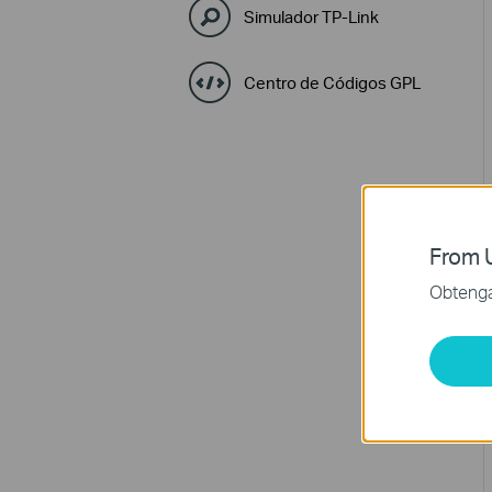
Simulador TP-Link
Centro de Códigos GPL
From U
Obtenga 