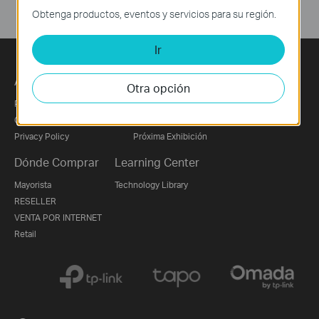
Obtenga productos, eventos y servicios para su región.
Ir
Acerca de Nosotros
Prensa
Otra opción
Perfil Corporativo
Noticias
Contáctanos
Premios
Privacy Policy
Próxima Exhibición
Dónde Comprar
Learning Center
Mayorista
Technology Library
RESELLER
VENTA POR INTERNET
Retail