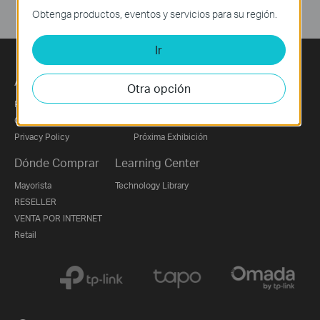
Obtenga productos, eventos y servicios para su región.
Ir
Acerca de Nosotros
Prensa
Otra opción
Perfil Corporativo
Noticias
Contáctanos
Premios
Privacy Policy
Próxima Exhibición
Dónde Comprar
Learning Center
Mayorista
Technology Library
RESELLER
VENTA POR INTERNET
Retail