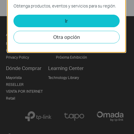
Obtenga productos, eventos y servicios para su región.
Ir
Acerca de Nosotros
Prensa
Otra opción
Perfil Corporativo
Noticias
Contáctanos
Premios
Privacy Policy
Próxima Exhibición
Dónde Comprar
Learning Center
Mayorista
Technology Library
RESELLER
VENTA POR INTERNET
Retail