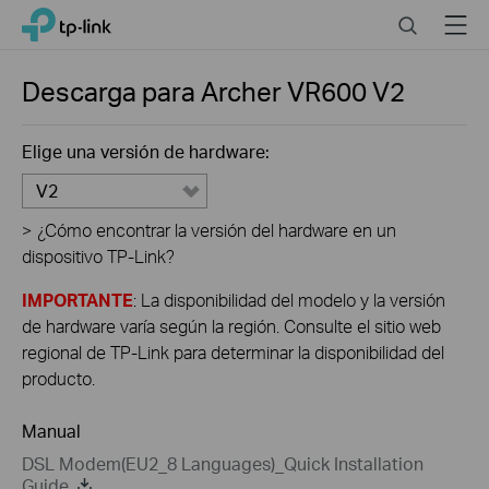
Click
Search
Menu
TP-Link, Reliably Smart
to
skip
the
Descarga para
Archer VR600
V2
navigation
bar
Elige una versión de hardware:
V2
>
¿Cómo encontrar la versión del hardware en un
dispositivo TP-Link?
IMPORTANTE
: La disponibilidad del modelo y la versión
de hardware varía según la región. Consulte el sitio web
regional de TP-Link para determinar la disponibilidad del
producto.
Manual
DSL Modem(EU2_8 Languages)_Quick Installation
Guide