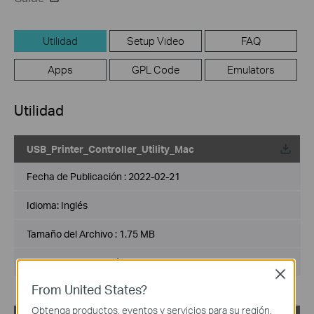
Utilidad
Setup Video
FAQ
Apps
GPL Code
Emulators
Utilidad
USB_Printer_Controller_Utility_Mac
Fecha de Publicación :
2022-02-21
Idioma:
Inglés
Tamaño del Archivo :
1.75 MB
Sistema de Operación : Mac OS 10.15/11.x/12.x
Close
From United States?
Obtenga productos, eventos y servicios para su región.