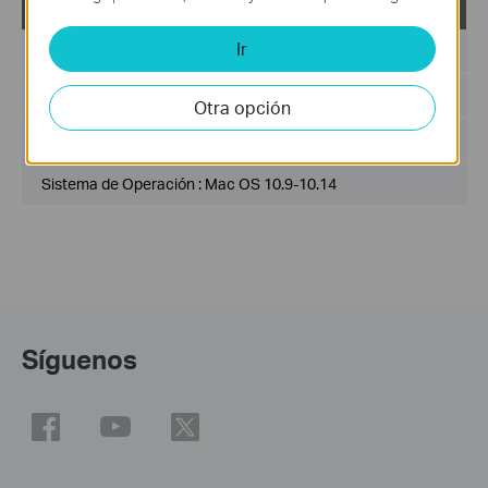
USB_Printer_Controller_Utility_Mac
Ir
Fecha de Publicación :
2018-10-29
Idioma:
Inglés
Otra opción
Tamaño del Archivo :
2.53 MB
Sistema de Operación : Mac OS 10.9-10.14
Síguenos